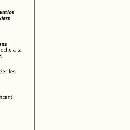
vation
viers
ans
roche à la
ts
réer les
encent