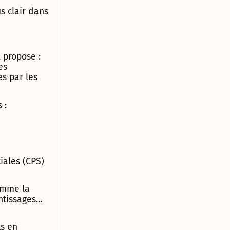
s clair dans
l propose :
es
es par les
 :
iales (CPS)
comme la
entissages…
ts en